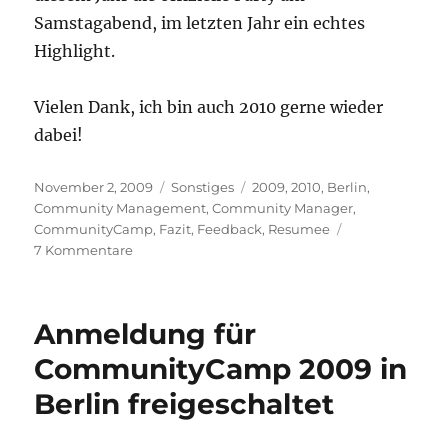
Samstagabend, im letzten Jahr ein echtes
Highlight.
Vielen Dank, ich bin auch 2010 gerne wieder
dabei!
Veröffentlicht
Kategorien
Schlagwörter
November 2, 2009
Sonstiges
2009
,
2010
,
Berlin
,
am
Community Management
,
Community Manager
,
CommunityCamp
,
Fazit
,
Feedback
,
Resumee
zu
7 Kommentare
Das
war
das
Anmeldung für
CommunityCamp
Berlin
CommunityCamp 2009 in
2009
Berlin freigeschaltet