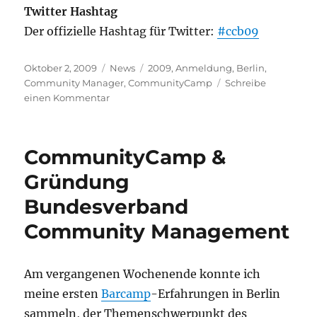
Twitter
Hashtag
Der offizielle Hashtag für Twitter:
#ccb09
Veröffentlicht
Kategorien
Schlagwörter
Oktober 2, 2009
News
2009
,
Anmeldung
,
Berlin
,
am
Community Manager
,
CommunityCamp
Schreibe
zu
einen Kommentar
Anmeldung
für
CommunityCamp
CommunityCamp &
2009
in
Gründung
Berlin
Bundesverband
freigeschaltet
Community Management
Am vergangenen Wochenende konnte ich
meine ersten
Barcamp
-Erfahrungen in Berlin
sammeln, der Themenschwerpunkt des