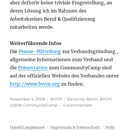
aber defintiv keine triviale Fragestellung, an
deren Lösung ich im Rahmen des
Arbeitskreises Beruf & Qualifizierung
mitarbeiten werde.
Weiterführende Infos
Die
Presse-Mitteilung
zur Verbandsgründung ,
allgemeine Informationen zum Verband und
die
Präsentation
zum CommunityCamp sind
auf der offiziellen Website des Verbandes unter
http://www.bvcm.org
zu finden.
Veröffentlicht
Kategorien
Schlagwörter
November 4, 2008
BVCM
Barcamp
,
Berlin
,
BVCM
,
am
zu
ccb08
,
CommunityCamp
4 Kommentare
CommunityCamp
&
Gründung
Daniel Langwasser
Impressum & Datenschutz
Stolz
Bundesverband