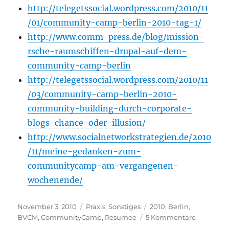
http://telegetssocial.wordpress.com/2010/11
/01/community-camp-berlin-2010-tag-1/
http://www.comm-press.de/blog/mission-
rsche-raumschiffen-drupal-auf-dem-
community-camp-berlin
http://telegetssocial.wordpress.com/2010/11
/03/community-camp-berlin-2010-
community-building-durch-corporate-
blogs-chance-oder-illusion/
http://www.socialnetworkstrategien.de/2010
/11/meine-gedanken-zum-
communitycamp-am-vergangenen-
wochenende/
Veröffentlicht
Kategorien
Schlagwörter
November 3, 2010
Praxis
,
Sonstiges
2010
,
Berlin
,
am
zu
BVCM
,
CommunityCamp
,
Resumee
5 Kommentare
Das