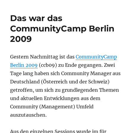
war
das
Das war das
Communi
Berlin
CommunityCamp Berlin
2010
2009
#ccb10
Gestern Nachmittag ist das
CommunityCamp
Berlin 2009
(ccb09) zu Ende gegangen. Zwei
Tage lang haben sich Community Manager aus
Deutschland (Österreich und der Schweiz)
getroffen, um sich zu grundlegenden Themen
und aktuellen Entwicklungen aus dem
Community (Management) Umfeld
auszutauschen.
Aus den einzelnen Sessions wurde im für