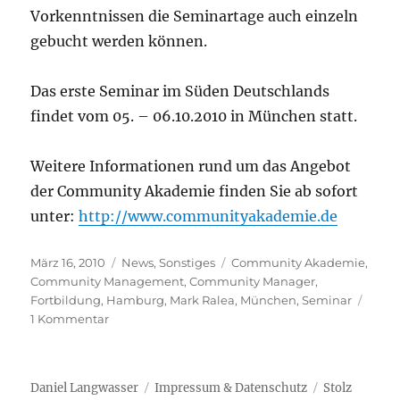
Vorkenntnissen die Seminartage auch einzeln
gebucht werden können.
Das erste Seminar im Süden Deutschlands
findet vom 05. – 06.10.2010 in München statt.
Weitere Informationen rund um das Angebot
der Community Akademie finden Sie ab sofort
unter:
http://www.communityakademie.de
Veröffentlicht
Kategorien
Schlagwörter
März 16, 2010
News
,
Sonstiges
Community Akademie
,
am
Community Management
,
Community Manager
,
Fortbildung
,
Hamburg
,
Mark Ralea
,
München
,
Seminar
zu
1 Kommentar
Community
Akademie
bietet
Daniel Langwasser
Impressum & Datenschutz
Stolz
Seminare