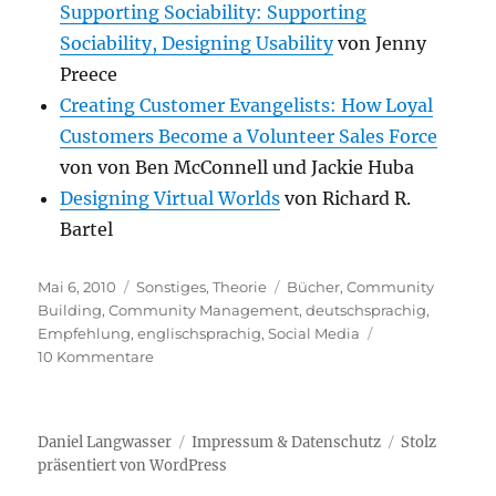
Supporting Sociability: Supporting
Sociability, Designing Usability
von Jenny
Preece
Creating Customer Evangelists: How Loyal
Customers Become a Volunteer Sales Force
von von Ben McConnell und Jackie Huba
Designing Virtual Worlds
von Richard R.
Bartel
Veröffentlicht
Kategorien
Schlagwörter
Mai 6, 2010
Sonstiges
,
Theorie
Bücher
,
Community
am
Building
,
Community Management
,
deutschsprachig
,
Empfehlung
,
englischsprachig
,
Social Media
zu
10 Kommentare
Bücher
zum
Thema
Daniel Langwasser
Impressum & Datenschutz
Stolz
Community
präsentiert von WordPress
Management
–