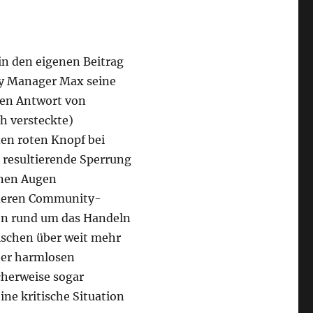
in den eigenen Beitrag
ty Manager Max seine
ren Antwort von
h versteckte)
den roten Knopf bei
 resultierende Sperrung
inen Augen
anderen Community-
ion rund um das Handeln
schen über weit mehr
eher harmlosen
cherweise sogar
ine kritische Situation