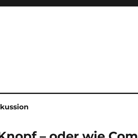
skussion
 Knopf – oder wie Co