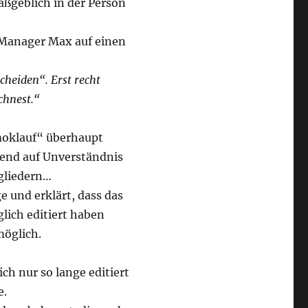
ßgeblich in der Person
 Manager Max auf einen
heiden“. Erst recht
chnest.“
moklauf“ überhaupt
hend auf Unverständnis
gliedern…
 und erklärt, dass das
lich editiert haben
möglich.
ch nur so lange editiert
e.