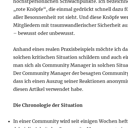
höchstpersönlichen Schwachpunkte. Ich bezeichne 
„rote Knöpfe“, die einmal gedrückt schnell dazu f
aller Besonnenheit rot sieht. Und diese Knöpfe we
Mitgliedern mit traumwandlerischer Sicherheit au
n
– bewusst oder unbewusst.
Anhand eines realen Praxisbeispiels möchte ich d
solchen kritischen Situation schildern und auch ei
man sich als Community Manager in solchen Situat
Der Community Manager der besagten Community
dass ich einen Auszug seiner Reaktionen anonymisie
diesen Artikel verwendet habe.
Die Chronologie der Situation
In einer Community wird seit einigen Wochen heftig