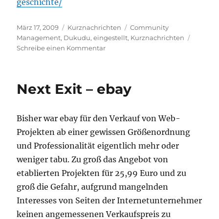
geschichte/
Veröffentlicht
Kategorien
Schlagwörter
März 17, 2009
Kurznachrichten
Community
am
Management
,
Dukudu
,
eingestellt
,
Kurznachrichten
zu
Schreibe einen Kommentar
Twitter-
Klon
dukudu
Next Exit – ebay
ist
Geschichte
Bisher war ebay für den Verkauf von Web-
Projekten ab einer gewissen Größenordnung
und Professionalität eigentlich mehr oder
weniger tabu. Zu groß das Angebot von
etablierten Projekten für 25,99 Euro und zu
groß die Gefahr, aufgrund mangelnden
Interesses von Seiten der Internetunternehmer
keinen angemessenen Verkaufspreis zu