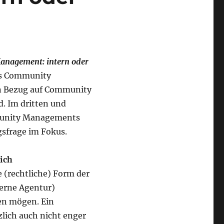
nagement: intern oder
es Community
in Bezug auf Community
. Im dritten und
mmunity Managements
gsfrage im Fokus.
ich
e (rechtliche) Form der
terne Agentur)
hen mögen. Ein
lich auch nicht enger