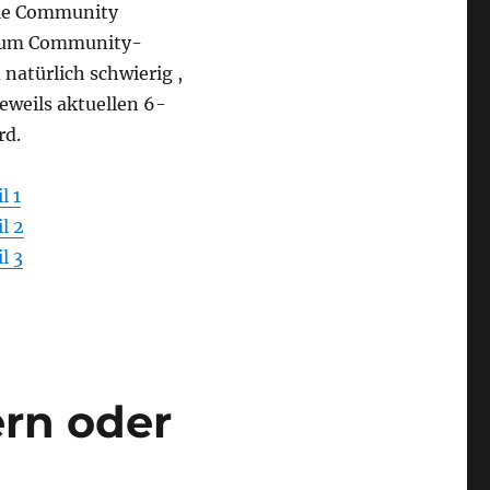
die Community
e zum Community-
natürlich schwierig ,
weils aktuellen 6-
rd.
l 1
l 2
l 3
rn oder