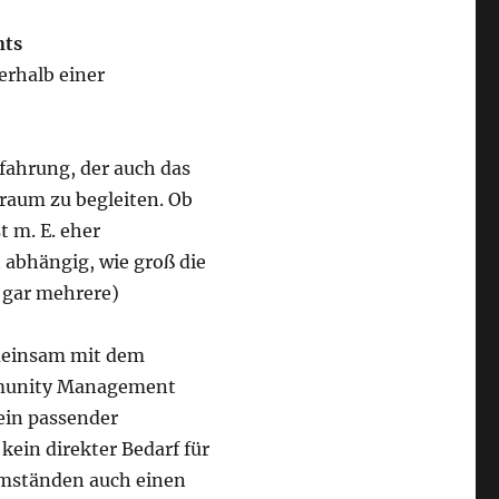
nts
rhalb einer
ahrung, der auch das
traum zu begleiten. Ob
st m. E. eher
 abhängig, wie groß die
r gar mehrere)
meinsam mit dem
munity Management
kein passender
ein direkter Bedarf für
 Umständen auch einen