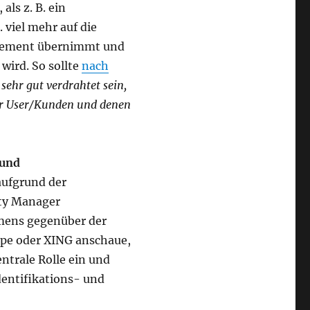
ls z. B. ein
 viel mehr auf die
agement übernimmt und
wird. So sollte
nach
ehr gut verdrahtet sein,
der User/Kunden und denen
rund
 aufgrund der
ty Manager
hmens gegenüber der
Qype oder XING anschaue,
trale Rolle ein und
dentifikations- und