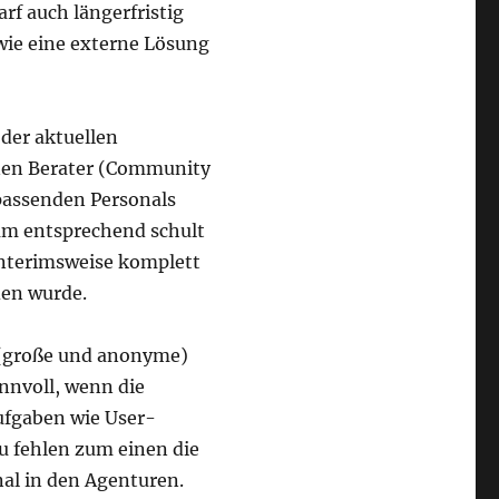
rf auch längerfristig
 wie eine externe Lösung
 der aktuellen
rnen Berater (Community
passenden Personals
am entsprechend schult
nterimsweise komplett
den wurde.
(große und anonyme)
innvoll, wenn die
ufgaben wie User-
 fehlen zum einen die
nal in den Agenturen.