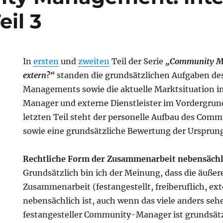
eil 3
In
ersten
und
zweiten
Teil der Serie
„Community Ma
extern?“
standen die grundsätzlichen Aufgaben d
Managements sowie die aktuelle Marktsituation 
Manager und externe Dienstleister im Vordergrund
letzten Teil steht der personelle Aufbau des Co
sowie eine grundsätzliche Bewertung der Ursprun
:
Rechtliche Form der Zusammenarbeit nebensächl
Grundsätzlich bin ich der Meinung, dass die äußer
Zusammenarbeit (festangestellt, freiberuflich, ex
nebensächlich ist, auch wenn das viele anders se
festangesteller Community-Manager ist grundsätz