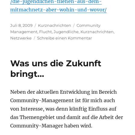
/die-jugendlichen-fliehen-aus-dem-
mitmachnetz-aber-wohin-und-wovor/
Veröffentlicht
Kategorien
Schlagwörter
Juli 8, 2009
Kurznachrichten
Community
am
Management
,
Flucht
,
Jugendliche
,
Kurznachrichten
,
zu
Netzwerke
Schreibe einen Kommentar
Jugendliche
fliehen
aus
Was uns die Zukunft
Mitmachmachnetz…
bringt…
Neben der aktuellen Entwicklung im Bereich
Community-Management ist für mich auch
von Interesse, was denn künftig Einfluss auf
das Themengebiet und damit auf die Arbeit der
Community-Manager haben wird.