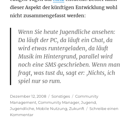
dieser Aspekt der künftigen Entwicklung wohl
nicht zusammengefasst werden:
Wenn Sie heute Jugendliche ansehen:
Da läuft der PC, da läuft ein Chat, da
wird etwas runtergeladen, da läuft
Musik im Hintergrund, parallel wird
noch eine SMS geschrieben. Wenn man
fragt, was tust du, sagt er: ‚Nichts, ich
spiel nur so rum.
Veröffentlicht
Kategorien
Schlagwörter
Dezember 12, 2008
Sonstiges
Community
am
Management
,
Community Manager
,
Jugend
,
Jugendliche
,
Mobile Nutzung
,
Zukunft
Schreibe einen
zu
Kommentar
Was
uns