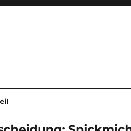
eil
cheidung: Spickmich