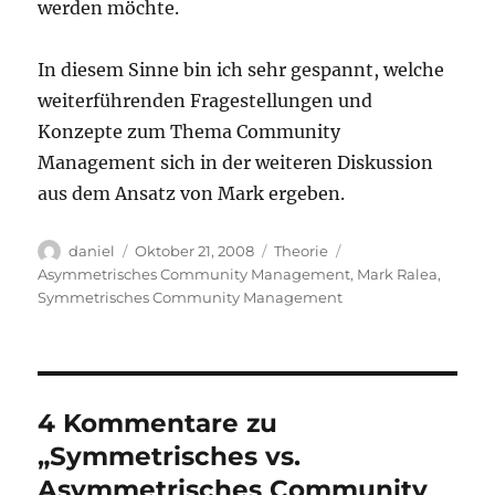
werden möchte.
In diesem Sinne bin ich sehr gespannt, welche
weiterführenden Fragestellungen und
Konzepte zum Thema Community
Management sich in der weiteren Diskussion
aus dem Ansatz von Mark ergeben.
Autor
Veröffentlicht
Kategorien
Schlagwörter
daniel
Oktober 21, 2008
Theorie
am
Asymmetrisches Community Management
,
Mark Ralea
,
Symmetrisches Community Management
4 Kommentare zu
„Symmetrisches vs.
Asymmetrisches Community